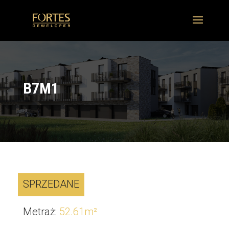
B7M1
SPRZEDANE
Metraż
:
52.61
m²