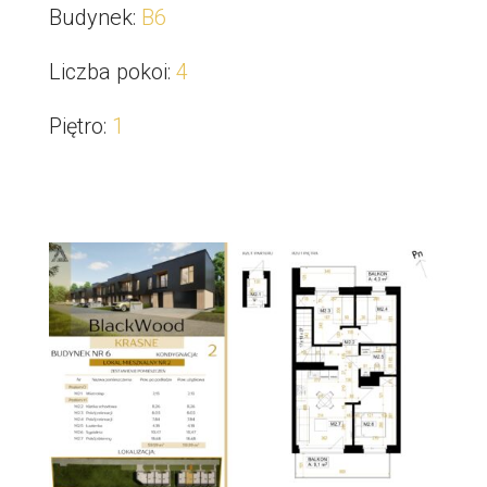
Budynek
:
B6
Liczba pokoi
:
4
Piętro
:
1