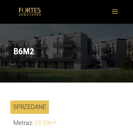
B6M2
SPRZEDANE
Metraż
:
59.59
m²