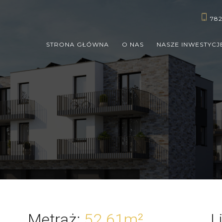
782
STRONA GŁÓWNA
O NAS
NASZE INWESTYCJ
Metraż
:
52.61
m²
L