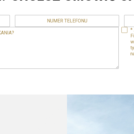
*
F
w
t
n