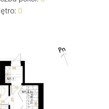
iętro
:
0