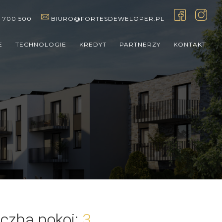
 700 500
BIURO@FORTESDEWELOPER.PL
E
TECHNOLOGIE
KREDYT
PARTNERZY
KONTAKT
iczba pokoi
:
3